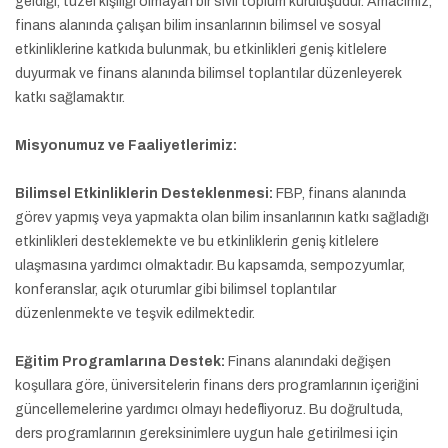
geldiği, tüzel kişiliği olmayan bir sivil toplum kuruluşudur. Amacımız,
finans alanında çalışan bilim insanlarının bilimsel ve sosyal
etkinliklerine katkıda bulunmak, bu etkinlikleri geniş kitlelere
duyurmak ve finans alanında bilimsel toplantılar düzenleyerek
katkı sağlamaktır.
Misyonumuz ve Faaliyetlerimiz:
Bilimsel Etkinliklerin Desteklenmesi:
FBP, finans alanında
görev yapmış veya yapmakta olan bilim insanlarının katkı sağladığı
etkinlikleri desteklemekte ve bu etkinliklerin geniş kitlelere
ulaşmasına yardımcı olmaktadır. Bu kapsamda, sempozyumlar,
konferanslar, açık oturumlar gibi bilimsel toplantılar
düzenlenmekte ve teşvik edilmektedir.
Eğitim Programlarına Destek:
Finans alanındaki değişen
koşullara göre, üniversitelerin finans ders programlarının içeriğini
güncellemelerine yardımcı olmayı hedefliyoruz. Bu doğrultuda,
ders programlarının gereksinimlere uygun hale getirilmesi için