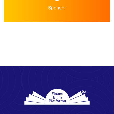
Sponsor
25
+