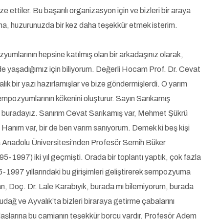
 ettiler. Bu başarılı organizasyon için ve bizleri bir araya
rına, huzurunuzda bir kez daha teşekkür etmek isterim.
umlarının hepsine katılmış olan bir arkadaşınız olarak,
nde yaşadığımız için biliyorum. Değerli Hocam Prof. Dr. Cevat
lık bir yazı hazırlamışlar ve bize göndermişlerdi. O yarım
empozyumlarının kökenini oluşturur. Sayın Sarıkamış
şi buradayız. Sanırım Cevat Sarıkamış var, Mehmet Şükrü
anım var, bir de ben varım sanıyorum. Demek ki beş kişi
da Anadolu Üniversitesi’nden Profesör Semih Büker
95-1997) iki yıl geçmişti. Orada bir toplantı yaptık, çok fazla
-1997 yıllarındaki bu girişimleri geliştirerek sempozyuma
lan, Doç. Dr. Lale Karabıyık, burada mı bilemiyorum, burada
udağ ve Ayvalık’ta bizleri biraraya getirme çabalarını
daşlarına bu camianın teşekkür borcu vardır. Profesör Adem