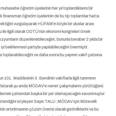
sebe öğretim üyelerinin her yıl toplandıklarını bir
k finansman öğretim üyelerinin de bu tip toplantılar hatta
ektiğini vurgulayarak HÜFAM’ın böyle bir uluslar arası
nu ile ilgili olarak ODTÜ’nün ekonomi kongreleri örnek
pozyumların düzenlenebileceğini, bununla beraber 2 yılda bir
iyi belirlenmesi şartıyla yapılabileceğini önermiştir.
 toplanabileceğini ve daha sonra bu yapının vakıf çatısına
101. Maddesinin 3. Bendinin vakıflarla ilgili tanımının
tırlatarak şu anda MÖDAV’ın senet çalışmalarını yürüttüğünü
 dernek çatısından başka bir yer olamayacağını savunmuştur.
ek istendiğini söyleyen Sayın TALU ;MÖDAV için Mütevelli
nin artırılmasının çözüm önerisi olarak getirdiklerini ve bu