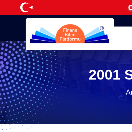
C
2001 
A