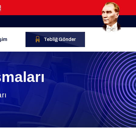
!
işim
Tebliğ Gönder
maları
rı