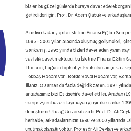
bizleri bu güzel günlerde buraya davet ederek organize
getirdikleri için, Prof. Dr. Adem Çabuk ve arkadaşla
Şimdiye kadar yapılan İşletme Finansı Eğitim Sempozy
1995 – 2001 yılları arasında oluşmuş gelişmeleri, içi
Sarıkamış, 1995 yılında bizleri davet eden yarım sayfa
sayfalık davet mektubu, bu İşletme Finansı Eğitim S
Hocanın, bugün o toplantıya katılanlardan çok az ki
Tekbaş Hocam var , Belkıs Seval Hocam var, Berna H
filanız. O zaman da fazla değildik zaten. 1997 yılın
arkadaşımız bizi Eskişehir’e davet ettiler. Aradan (19
sempozyum havası taşımayan girişimlerdi onlar. 1995
dönüştüren Uludağ Üniversitesi’dir. Prof. Dr. Ali Cey
herhalde, arkadaşlarımızın 1998 ve 2000 yıllarında Ul
unutmak olanağı yoktur. Profesör Ali Ceylan ve arka