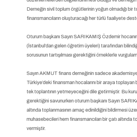
Derneğin sivil toplum örgütlerinin yoğun olmadığı bir t
finansmancıların oluşturacağı her türlü faaliyete deste
Oturum başkanı Sayın SARIKAMIŞ Özdemir hocanın finans
(İstanbul’dan gelen öğretim üyeleri) tarafından bilindi
sorusunun tartışılması gerektiğini örneklerle vurgulamı
Sayın AKMUT finans derneğinin sadece akademisyenle
Türkiye’deki finansman hocalarını bir araya toplayan b
tek toplantının yetmeyeceğini dile getirmiştir. Bu k
gerektiğini savunurken oturum başkanı Sayın SARIKA
altında toplanmasının amaç edinildiğini bildirmesi
muhasebecileri hem finansmancıları bir çatı altında to
vermiştir.