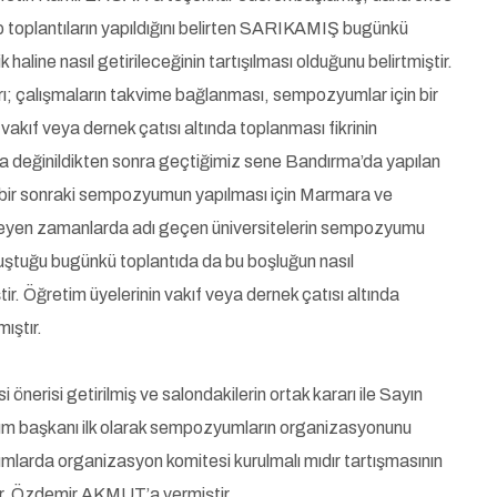
p toplantıların yapıldığını belirten SARIKAMIŞ bugünkü
 haline nasıl getirileceğinin tartışılması olduğunu belirtmiştir.
; çalışmaların takvime bağlanması, sempozyumlar için bir
vakıf veya dernek çatısı altında toplanması fikrinin
cına değinildikten sonra geçtiğimiz sene Bandırma’da yapılan
ir sonraki sempozyumun yapılması için Marmara ve
lerleyen zamanlarda adı geçen üniversitelerin sempozyumu
uştuğu bugünkü toplantıda da bu boşluğun nasıl
ir. Öğretim üyelerinin vakıf veya dernek çatısı altında
ıştır.
nerisi getirilmiş ve salondakilerin ortak kararı ile Sayın
um başkanı ilk olarak sempozyumların organizasyonunu
larda organizasyon komitesi kurulmalı mıdır tartışmasının
 Dr. Özdemir AKMUT’a vermiştir.