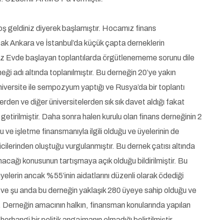
 geldiniz diyerek başlamıştır. Hocamız finans
ak Ankara ve İstanbul’da küçük çapta derneklerin
yaz Evde başlayan toplantılarda örgütlenememe sorunu dile
ği adı altında toplanılmıştır. Bu derneğin 20’ye yakın
üniversite ile sempozyum yaptığı ve Rusya’da bir toplantı
elerden ve diğer üniversitelerden sık sık davet aldığı fakat
 getirilmiştir. Daha sonra halen kurulu olan finans derneğinin 2
 ve işletme finansmanıyla ilgili olduğu ve üyelerinin de
ilerinden oluştuğu vurgulanmıştır. Bu dernek çatısı altında
anacağı konusunun tartışmaya açık olduğu bildirilmiştir. Bu
k üyelerin ancak %55’inin aidatlarını düzenli olarak ödediği
uğu ve şu anda bu derneğin yaklaşık 280 üyeye sahip olduğu ve
tir. Derneğin amacının halkın, finansman konularında yapılan
rhangi bir politik angajmanın olmadığı belirtilmiştir.