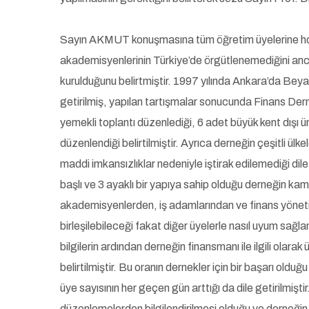
Sayın AKMUT konuşmasına tüm öğretim üyelerine hoş
akademisyenlerinin Türkiye’de örgütlenemediğini anc
kurulduğunu belirtmiştir. 1997 yılında Ankara’da Be
getirilmiş, yapılan tartışmalar sonucunda Finans Derne
yemekli toplantı düzenlediği, 6 adet büyük kent dışı 
düzenlendiği belirtilmiştir. Ayrıca derneğin çeşitli ülk
maddi imkansızlıklar nedeniyle iştirak edilemediği dile
başlı ve 3 ayaklı bir yapıya sahip olduğu derneğin kamu
akademisyenlerden, iş adamlarından ve finans yönetic
birleşilebileceği fakat diğer üyelerle nasıl uyum sağl
bilgilerin ardından derneğin finansmanı ile ilgili olara
belirtilmiştir. Bu oranın dernekler için bir başarı old
üye sayısının her geçen gün arttığı da dile getirilmiş
düzenlemelerden bilgilendirilmesi olduğu ve derneğin he