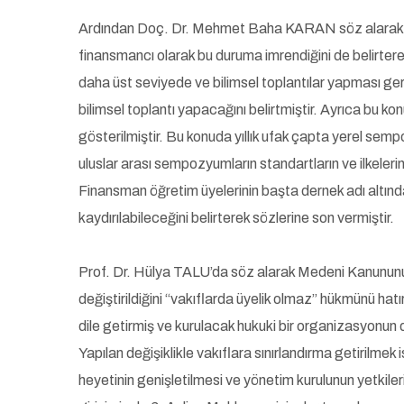
Ardından Doç. Dr. Mehmet Baha KARAN söz alarak muha
finansmancı olarak bu duruma imrendiğini de belirtere
daha üst seviyede ve bilimsel toplantılar yapması ger
bilimsel toplantı yapacağını belirtmiştir. Ayrıca bu ko
gösterilmiştir. Bu konuda yıllık ufak çapta yerel sem
uluslar arası sempozyumların standartların ve ilkelerin 
Finansman öğretim üyelerinin başta dernek adı altında
kaydırılabileceğini belirterek sözlerine son vermiştir.
Prof. Dr. Hülya TALU’da söz alarak Medeni Kanununun 
değiştirildiğini “vakıflarda üyelik olmaz” hükmünü ha
dile getirmiş ve kurulacak hukuki bir organizasyonun
Yapılan değişiklikle vakıflara sınırlandırma getirilm
heyetinin genişletilmesi ve yönetim kurulunun yetkileri