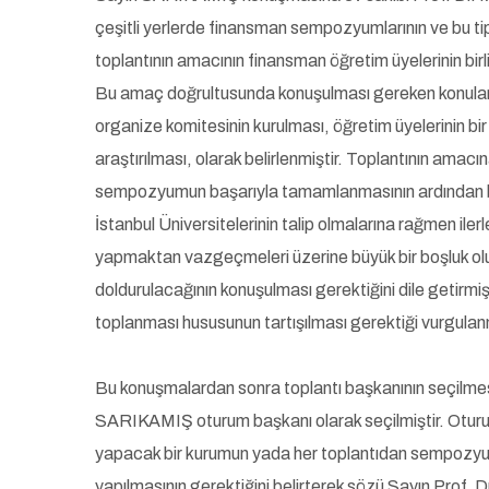
çeşitli yerlerde finansman sempozyumlarının ve bu ti
toplantının amacının finansman öğretim üyelerinin birlik
Bu amaç doğrultusunda konuşulması gereken konuları
organize komitesinin kurulması, öğretim üyelerinin bir 
araştırılması, olarak belirlenmiştir. Toplantının ama
sempozyumun başarıyla tamamlanmasının ardından b
İstanbul Üniversitelerinin talip olmalarına rağmen i
yapmaktan vazgeçmeleri üzerine büyük bir boşluk ol
doldurulacağının konuşulması gerektiğini dile getirmişt
toplanması hususunun tartışılması gerektiği vurgulanm
Bu konuşmalardan sonra toplantı başkanının seçilmesi ö
SARIKAMIŞ oturum başkanı olarak seçilmiştir. Otur
yapacak bir kurumun yada her toplantıdan sempozyum
yapılmasının gerektiğini belirterek sözü Sayın Prof.