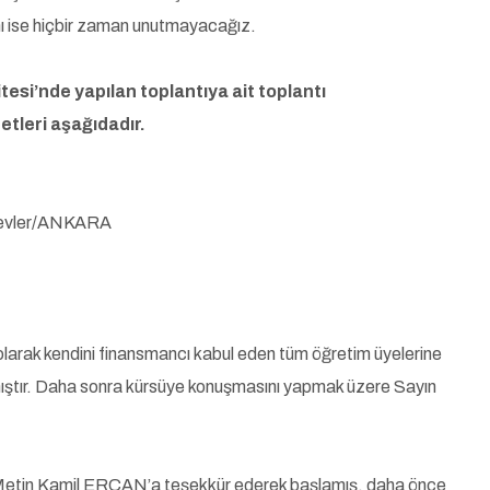
nı ise hiçbir zaman unutmayacağız.
esi’nde yapılan toplantıya ait toplantı
tleri aşağıdadır.
eşevler/ANKARA
olarak kendini finansmancı kabul eden tüm öğretim üyelerine
lamıştır. Daha sonra kürsüye konuşmasını yapmak üzere Sayın
Metin Kamil ERCAN’a teşekkür ederek başlamış, daha önce