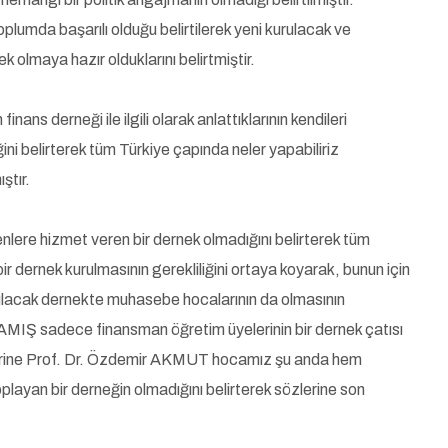
oplumda başarılı olduğu belirtilerek yeni kurulacak ve
k olmaya hazır olduklarını belirtmiştir.
 derneği ile ilgili olarak anlattıklarının kendileri
ğini belirterek tüm Türkiye çapında neler yapabiliriz
ştır.
re hizmet veren bir dernek olmadığını belirterek tüm
ir dernek kurulmasının gerekliliğini ortaya koyarak, bunun için
urulacak dernekte muhasebe hocalarının da olmasının
MIŞ sadece finansman öğretim üyelerinin bir dernek çatısı
 üzerine Prof. Dr. Özdemir AKMUT hocamız şu anda hem
playan bir derneğin olmadığını belirterek sözlerine son