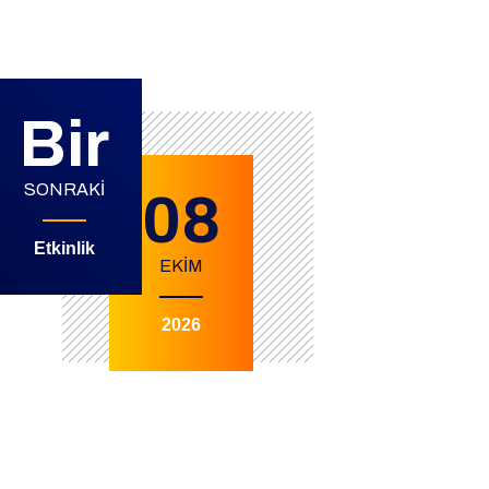
Bir
SONRAKI
08
Etkinlik
EKİM
2026